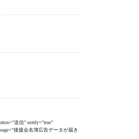
on=”送信” notify=”true”
notifymessage=”後援会名簿広告データが届き