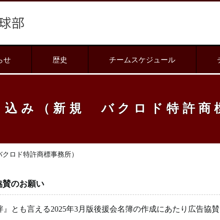
らせ
歴史
チームスケジュール
し込み（新規 バクロド特許商
バクロド特許商標事務所）
協賛のお願い
絆』とも言える2025年3月版後援会名簿の作成にあたり広告協