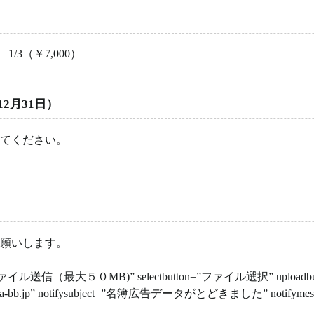
 1/3（￥7,000）
2月31日）
てください。
願いします。
itle=”ファイル送信（最大５０MB)” selectbutton=”ファイル選択” uploadbutt
ura@hakua-bb.jp” notifysubject=”名簿広告データがとどきました” 