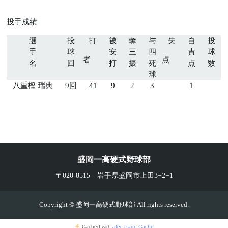
投手成績
選
投
打
被
奪
与
失
自
投
手
球
安
三
四
責
球
者
点
名
回
打
振
死
点
数
球
八重樫 瑞典
9回
41
9
2
3
1
盛岡一高硬式野球部
〒020-8515 岩手県盛岡市上田3−2−1
Copyright © 盛岡一高硬式野球部 All rights reserved.
Cached with
atec Page Cache