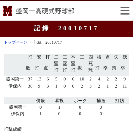
記録 20010717
トップページ
記録 20010717
打
安
打
二
三
本
三
四
犠
盗
失
残
塁
塁
塁
死
数
打
点
振
打
塁
策
塁
打
打
打
球
盛岡第一
37
13
6
5
0
0
10
2
4
2
2
9
伊保内
36
9
3
1
0
0
2
3
2
1
2
11
併殺
暴投
ボーク
捕逸
打妨
盛岡第一
0
1
0
0
伊保内
1
0
0
0
打撃成績