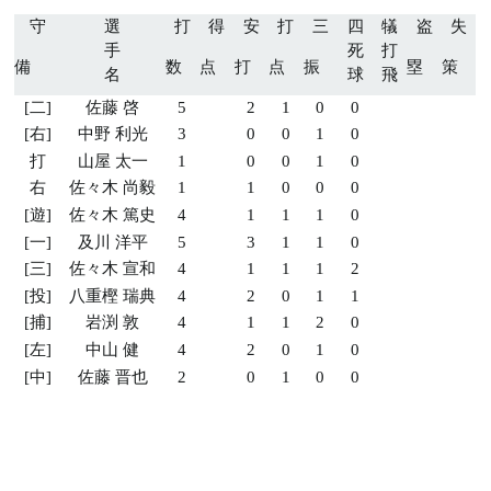
守
選
打
得
安
打
三
四
犠
盗
失
手
死
打
備
数
点
打
点
振
塁
策
名
球
飛
[二]
佐藤 啓
5
2
1
0
0
[右]
中野 利光
3
0
0
1
0
打
山屋 太一
1
0
0
1
0
右
佐々木 尚毅
1
1
0
0
0
[遊]
佐々木 篤史
4
1
1
1
0
[一]
及川 洋平
5
3
1
1
0
[三]
佐々木 宣和
4
1
1
1
2
[投]
八重樫 瑞典
4
2
0
1
1
[捕]
岩渕 敦
4
1
1
2
0
[左]
中山 健
4
2
0
1
0
[中]
佐藤 晋也
2
0
1
0
0