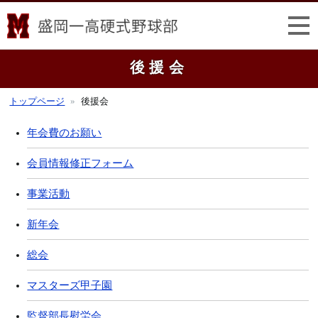
後援会
トップページ
後援会
年会費のお願い
会員情報修正フォーム
事業活動
新年会
総会
マスターズ甲子園
監督部長慰労会